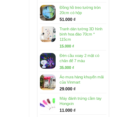
Đồng hồ treo tường tròn
20cm có hộp
51.000
₫
Tranh dán tường 3D hình
bình hoa đào 70cm *
115cm
Giá
Giá
15.000
₫
gốc
hiện
Đèn cầu xoay 2 mặt có
là:
tại
chân đế 7 màu
32.000 ₫.
là:
Giá
Giá
35.000
₫
15.000 ₫.
gốc
hiện
Áo mưa hàng khuyến mãi
là:
tại
của Vinmart
46.000 ₫.
là:
29.000
₫
35.000 ₫.
Máy đánh trứng cầm tay
Hongxin
11.000
₫