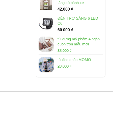
tầng có bánh xe
42.000
₫
ĐÈN TRỢ SÁNG 6 LED
C6
60.000
₫
túi đựng mỹ phẩm 4 ngăn
cuộn tròn mẫu mới
Giá
Giá
38.000
₫
gốc
hiện
túi đeo chéo MOMO
là:
tại
Giá
Giá
53.000 ₫.
28.000
₫
là:
gốc
hiện
38.000 ₫.
là:
tại
54.000 ₫.
là:
28.000 ₫.