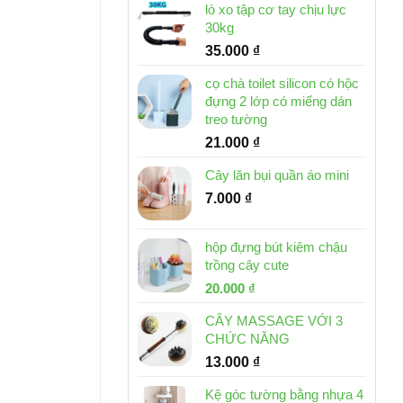
lò xo tập cơ tay chịu lực
30kg
35.000
₫
cọ chà toilet silicon có hộc
đựng 2 lớp có miếng dán
treo tường
21.000
₫
Cây lăn bụi quần áo mini
7.000
₫
hộp đựng bút kiêm chậu
trồng cây cute
Giá
Giá
20.000
₫
gốc
hiện
CÂY MASSAGE VỚI 3
là:
tại
CHỨC NĂNG
30.000 ₫.
là:
13.000
₫
20.000 ₫.
Kệ góc tường bằng nhựa 4