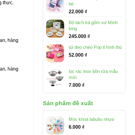
g thực.
bé
22.000
₫
Bộ tách trà gốm sứ Minh
long
245.000
₫
Lan, hàng
túi đeo chéo Pop it hình thú
52.000
₫
Lan, hàng
lọc rác inox bồn rửa mẫu
mới
7.000
₫
Sản phẩm đề xuất
Móc khoá labubu nhựa
6.000
₫