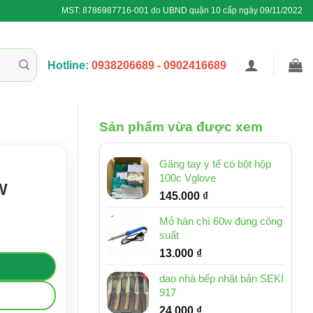
MST: 8786987716-001 do UBND quận 10 cấp ngày 09/11/2022
Hotline:
0938206689 - 0902416689
Sản phẩm vừa được xem
Găng tay y tế có bột hộp
100c Vglove
W
145.000
₫
Mỏ hàn chì 60w đúng công
suất
13.000
₫
dao nhà bếp nhật bản SEKI
917
24.000
₫