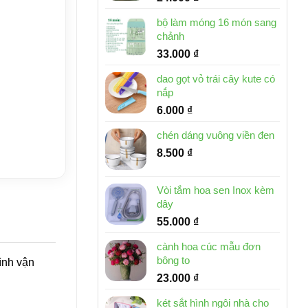
bộ làm móng 16 món sang
chảnh
33.000
₫
dao gọt vỏ trái cây kute có
nắp
6.000
₫
chén dáng vuông viền đen
8.500
₫
Vòi tắm hoa sen Inox kèm
dây
55.000
₫
cành hoa cúc mẫu đơn
bông to
ình vận
23.000
₫
két sắt hình ngôi nhà cho