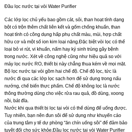
Đầu lọc nước tại vòi Water Purifier
Các lớp lọc chủ yếu bao gồm cát, sỏi, than hoạt tính dạng
bột có trộn thêm chất liên kết và gốm chống khuẩn, than
hoạt tính có công dụng hấp phụ chất màu, mùi, hợp chất
hữu cơ và một số ion kim loại nặng.Đặc biệt vòi lọc có thể
loại bỏ vi rút, vi khuẩn, nấm hay ký sinh trùng gây bệnh
trong nước. Xét về công nghệ cũng như hiệu quả so với
máy lọc nước RO, thiết bị này chẳng thua kém về mọi mặt.
Bộ lọc nước tại vòi gồm hai chế độ. Chế độ lọc, tức là
nước đi qua các lớp lọc sạch hơn để sử dụng trong nấu
nướng, chế biến thực phẩm. Chế độ không lọc là nước
thông thường dùng cho việc rửa rau quả, đồ dùng, xoong
nồi, bát đĩa.
Nước khi qua thiết bị lọc tại vòi có thể dùng để uống được.
Tuy nhiên, bạn nên đun sôi để sử dụng như khuyến cáo
của trung tâm y tế dự phòng “ăn chín uống sôi” để đảm bảo
tuyệt đối cho sức khỏe.Đầu lọc nước tại vòi Water Purifier