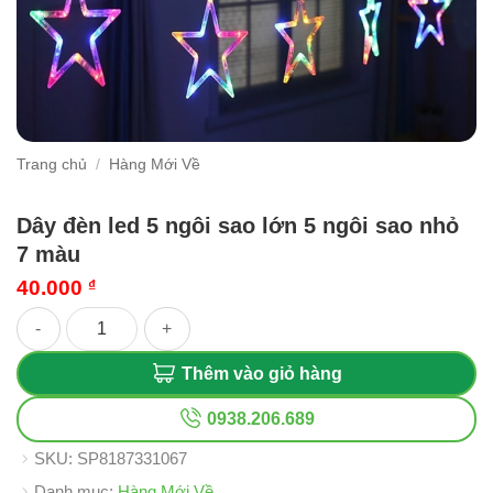
Trang chủ
/
Hàng Mới Về
Dây đèn led 5 ngôi sao lớn 5 ngôi sao nhỏ
7 màu
40.000
₫
Dây đèn led 5 ngôi sao lớn 5 ngôi sao nhỏ 7 màu số lượng
Thêm vào giỏ hàng
0938.206.689
SKU:
SP8187331067
Danh mục:
Hàng Mới Về