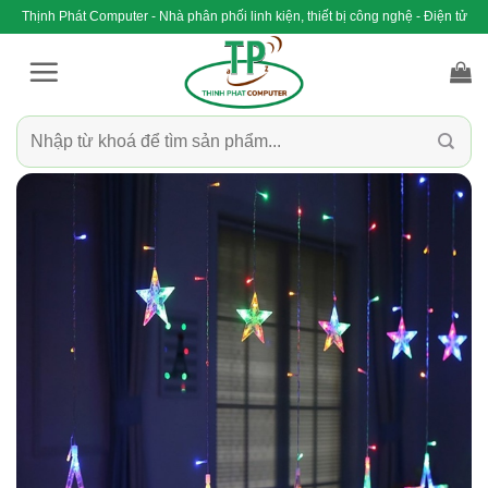
Bỏ
Thịnh Phát Computer - Nhà phân phối linh kiện, thiết bị công nghệ - Điện tử
qua
nội
dung
Tìm
kiếm: