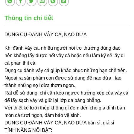
Thông tin chi tiết
DỤNG CỤ ĐÁNH VẢY CÁ, NẠO DỪA
Khi đánh vảy cá, nhiều người nội trợ thường dùng dao
nên không lấy được hết vảy cá hoặc nếu làm kỹ sẽ lấy đi
cả phần thịt cá.
Dụng cụ đánh vảy cá giúp khắc phục những hạn chế trên.
Ngoài ra sản phẩm còn được sử dụng để nạo dừa , tạo
thành những sợi dừa thơm ngon.
Rất dễ sử dụng, chỉ cần kéo ngược hướng xếp của vảy cá
để lấy sạch vảy và giữ lại lớp da bằng phẳng.
Với thiết kế lưỡi thép không gỉ đem đến cho gia đình bạn
món cá tươi ngon, đảm bảo vệ sinh.
DỤNG CỤ ĐÁNH VẢY CÁ, NẠO DỪA bán sỉ, giá sỉ
TÍNH NĂNG NỔI BẬT: