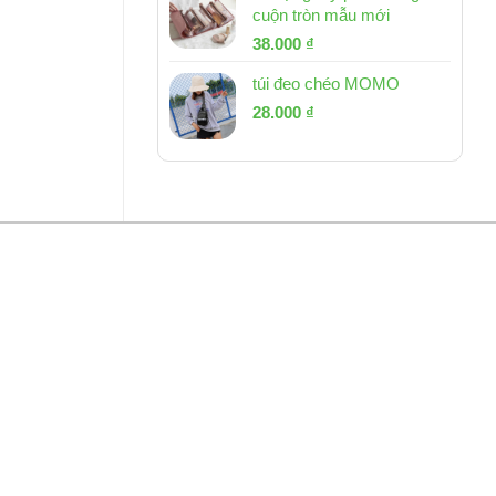
cuộn tròn mẫu mới
Giá
Giá
38.000
₫
gốc
hiện
túi đeo chéo MOMO
là:
tại
Giá
Giá
53.000 ₫.
28.000
₫
là:
gốc
hiện
38.000 ₫.
là:
tại
54.000 ₫.
là:
28.000 ₫.