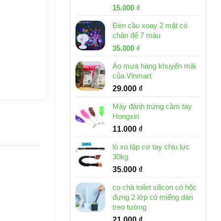
Giá
Giá
15.000
₫
gốc
hiện
Đèn cầu xoay 2 mặt có
là:
tại
chân đế 7 màu
32.000 ₫.
là:
Giá
Giá
35.000
₫
15.000 ₫.
gốc
hiện
Áo mưa hàng khuyến mãi
là:
tại
của Vinmart
46.000 ₫.
là:
29.000
₫
35.000 ₫.
Máy đánh trứng cầm tay
Hongxin
11.000
₫
lò xo tập cơ tay chịu lực
30kg
35.000
₫
cọ chà toilet silicon có hộc
đựng 2 lớp có miếng dán
treo tường
21.000
₫