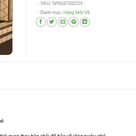
SKU:
SP8187332210
Danh mục:
Hàng Mới Về
hé