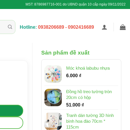
MST: 8786987716-001 do UBND quận 10 cấp ngày 09/11/2022
Hotline:
0938206689 - 0902416689
Sản phẩm đề xuất
Móc khoá labubu nhựa
6.000
₫
Đồng hồ treo tường tròn
20cm có hộp
51.000
₫
Tranh dán tường 3D hình
bình hoa đào 70cm *
115cm