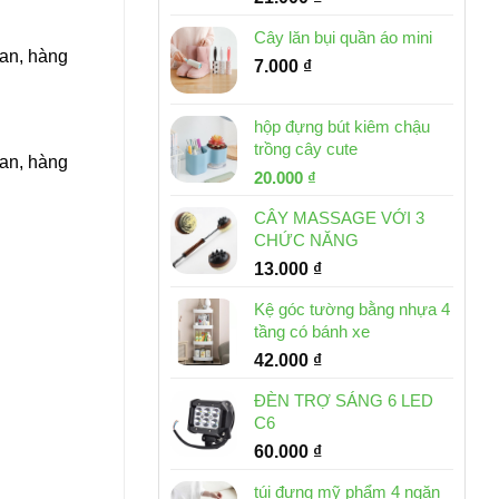
Cây lăn bụi quần áo mini
Lan, hàng
7.000
₫
hộp đựng bút kiêm chậu
trồng cây cute
Lan, hàng
Giá
Giá
20.000
₫
gốc
hiện
CÂY MASSAGE VỚI 3
là:
tại
CHỨC NĂNG
30.000 ₫.
là:
13.000
₫
20.000 ₫.
Kệ góc tường bằng nhựa 4
tầng có bánh xe
42.000
₫
ĐÈN TRỢ SÁNG 6 LED
C6
60.000
₫
túi đựng mỹ phẩm 4 ngăn