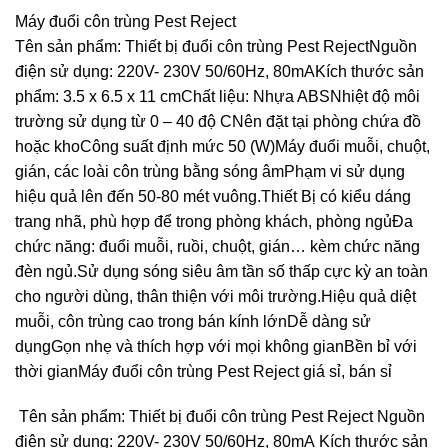
Máy đuổi côn trùng Pest Reject
Tên sản phẩm: Thiết bị đuổi côn trùng Pest RejectNguồn
điện sử dụng: 220V- 230V 50/60Hz, 80mAKích thước sản
phẩm: 3.5 x 6.5 x 11 cmChất liệu: Nhựa ABSNhiệt độ môi
trường sử dụng từ 0 – 40 độ CNên đặt tại phòng chứa đồ
hoặc khoCông suất định mức 50 (W)Máy đuổi muỗi, chuột,
gián, các loài côn trùng bằng sóng âmPhạm vi sử dụng
hiệu quả lên đến 50-80 mét vuông.Thiết Bị có kiểu dáng
trang nhã, phù hợp để trong phòng khách, phòng ngủĐa
chức năng: đuổi muỗi, ruồi, chuột, gián… kèm chức năng
đèn ngủ.Sử dụng sóng siêu âm tần số thấp cực kỳ an toàn
cho người dùng, thân thiện với môi trường.Hiệu quả diệt
muỗi, côn trùng cao trong bán kính lớnDễ dàng sử
dụngGọn nhẹ và thích hợp với mọi không gianBền bỉ với
thời gianMáy đuổi côn trùng Pest Reject giá sỉ, bán sỉ
Tên sản phẩm: Thiết bị đuổi côn trùng Pest Reject Nguồn
điện sử dụng: 220V- 230V 50/60Hz, 80mA Kích thước sản