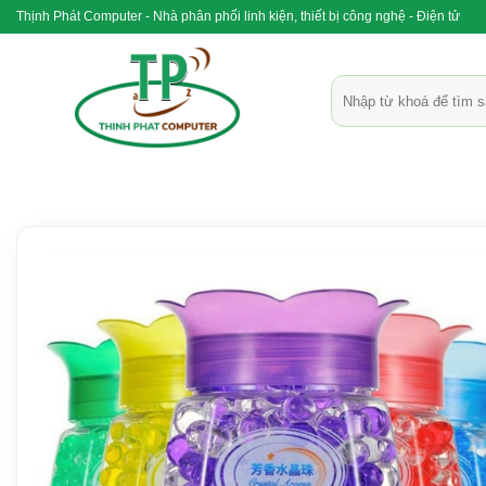
Bỏ
Thịnh Phát Computer - Nhà phân phối linh kiện, thiết bị công nghệ - Điện tử
qua
nội
Tìm
dung
kiếm: