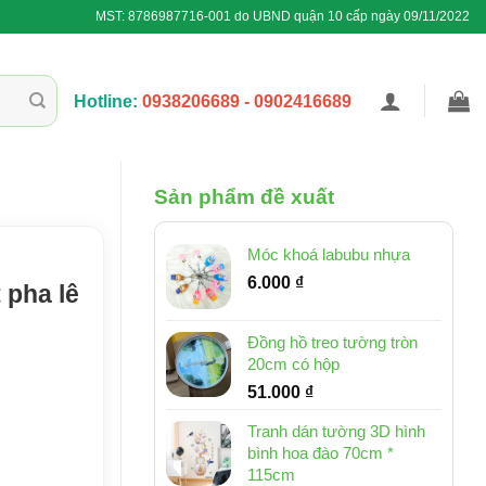
MST: 8786987716-001 do UBND quận 10 cấp ngày 09/11/2022
Hotline:
0938206689 - 0902416689
Sản phẩm đề xuất
Móc khoá labubu nhựa
6.000
₫
 pha lê
Đồng hồ treo tường tròn
20cm có hộp
51.000
₫
Tranh dán tường 3D hình
bình hoa đào 70cm *
115cm