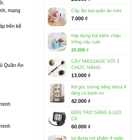
i.
inh, mang
Cây lăn bụi quần áo mini
7.000
₫
áp trên kệ
hộp đựng bút kiêm chậu
trồng cây cute
Giá
Giá
20.000
₫
gốc
hiện
CÂY MASSAGE VỚI 3
là:
tại
Tủ Quần Áo
CHỨC NĂNG
30.000 ₫.
là:
13.000
₫
20.000 ₫.
Kệ góc tường bằng nhựa 4
tầng có bánh xe
42.000
₫
 minh
ĐÈN TRỢ SÁNG 6 LED
C6
 minh
60.000
₫
túi đựng mỹ phẩm 4 ngăn