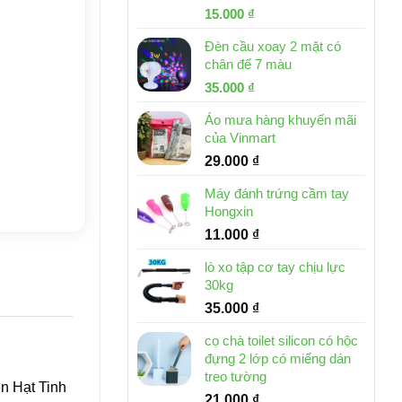
Giá
Giá
15.000
₫
gốc
hiện
Đèn cầu xoay 2 mặt có
là:
tại
chân đế 7 màu
32.000 ₫.
là:
Giá
Giá
35.000
₫
15.000 ₫.
gốc
hiện
Áo mưa hàng khuyến mãi
là:
tại
của Vinmart
46.000 ₫.
là:
29.000
₫
35.000 ₫.
Máy đánh trứng cầm tay
Hongxin
11.000
₫
lò xo tập cơ tay chịu lực
30kg
35.000
₫
cọ chà toilet silicon có hộc
đựng 2 lớp có miếng dán
treo tường
ên Hạt Tinh
21.000
₫