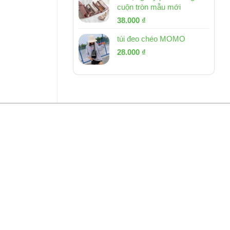
cuộn tròn mẫu mới
Giá
Giá
38.000
₫
gốc
hiện
túi đeo chéo MOMO
là:
tại
Giá
Giá
53.000 ₫.
28.000
₫
là:
gốc
hiện
38.000 ₫.
là:
tại
54.000 ₫.
là:
28.000 ₫.