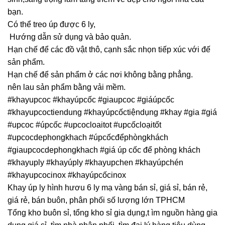
bạn.
Có thể treo úp được 6 ly,
Hướng dẫn sử dụng và bảo quản.
Hạn chế để các đồ vật thô, cạnh sắc nhọn tiếp xúc với đế
sản phẩm.
Hạn chế để sản phẩm ở các nơi không bằng phẳng.
nên lau sản phẩm bằng vải mềm.
#khayupcoc #khayúpcốc #giaupcoc #giáúpcốc
#khayupcoctiendung #khayúpcốctiệndụng #khay #gia #giá
#upcoc #úpcốc #upcocloaitot #upcốcloạitốt
#upcocdephongkhach #úpcốcđểphòngkhách
#giaupcocdephongkhach #giá úp cốc để phòng khách
#khayuply #khayúply #khayupchen #khayúpchén
#khayupcocinox #khayúpcốcinox
Khay úp ly hình hươu 6 ly mạ vàng bán sỉ, giá sỉ, bán rẻ,
giá rẻ, bán buôn, phân phối số lượng lớn TPHCM
Tổng kho buôn sỉ, tổng kho sỉ gia dụng,t ìm nguồn hàng gia