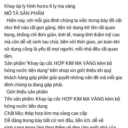
Khay úp ly hình hươu 6 ly mạ vàng
MÔ TẢ SẢN PHẨM
Hiện nay, với mỗi gia đình chúng ta việc trưng bày đồ vật
như thế nào rất gọn gàng, tiện sử dụng trở lên rất quan
trọng, không chỉ đơn giản, tinh tế, mang tính thẩm mỹ cao
mà còn dễ vệ sinh lau chùi, bền với thời gian, an toàn khi
sử dụng cũng là yếu tố mọi người, mỗi nhà đều rất quan
tâm.
Sản phẩm “Khay úp cốc HỢP KIM MẠ VÀNG kèm bộ
hứng nước tiện dụng” bên shop xin giới thiệu tới quý
khách hàng góp phần giải quyết những vấn đề mà mỗi gia
đình chúng ta đang gặp phải.
Giới thiệu sản phẩm
Tên sản phẩm: Khay úp cốc HỢP KIM MẠ VÀNG kèm bộ
hứng nước tiện dụng
Chất liệu: thép hợp kim mạ vàng cao cấp
Dễ dàng trưng bày bất cứ nơi đâu, tiện ích, dễ vệ
sinh,sang trọng làm tăng thêm vẻ đẹp cho ngôi nhà của